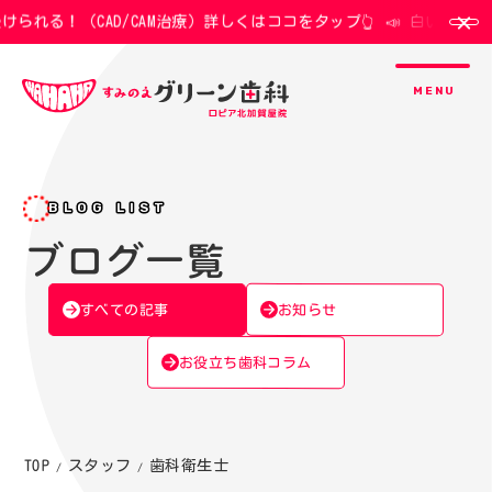
れる！（CAD/CAM治療）詳しくはココをタップ👆
📣 白い歯が保険
トップ
創業者紹介
初めての方へ
アクセス・診療時間
医院紹介
BLOG LIST
医院ブログ
スタッフ紹介
院長紹介
ブログ一覧
診療案内
お知らせ
すべての記事
むし歯治療
ホワイトニング
歯周病治療
詰め物・被せ物
お役立ち歯科コラム
予防歯科
インプラント
小児歯科
入れ歯
歯のクリーニング
親知らずの抜歯
採用情報
スタッフ
TOP
歯科衛生士
/
/